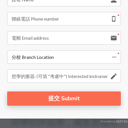
分校 Branch Location
提交 Submit
同學好評如潮，滿意度極高
Powered by
KARTRA